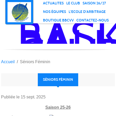
Panneau de gestion des cookies
ACTUALITES
LE CLUB
SAISON 26/27
NOS ÉQUIPES
L'ECOLE D'ARBITRAGE
BAS
BOUTIQUE BBCVV
CONTACTEZ-NOUS
BALL
CLU
DE
VELI
VIL
Accueil
Séniors Féminin
SÉNIORS FÉMININ
Publiée le
15 sept. 2025
Saison 25-26