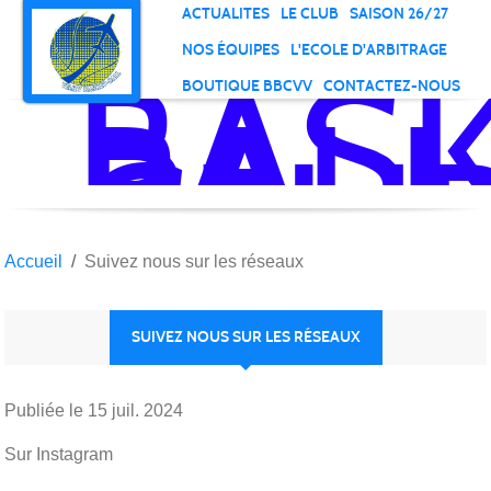
Panneau de gestion des cookies
ACTUALITES
LE CLUB
SAISON 26/27
NOS ÉQUIPES
L'ECOLE D'ARBITRAGE
BAS
BOUTIQUE BBCVV
CONTACTEZ-NOUS
BALL
CLU
DE
VELI
VIL
Accueil
Suivez nous sur les réseaux
SUIVEZ NOUS SUR LES RÉSEAUX
Publiée le
15 juil. 2024
Sur Instagram