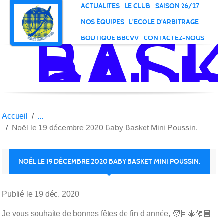
Panneau de gestion des cookies
ACTUALITES
LE CLUB
SAISON 26/27
NOS ÉQUIPES
L'ECOLE D'ARBITRAGE
BAS
BOUTIQUE BBCVV
CONTACTEZ-NOUS
BALL
CLU
DE
VELI
VIL
Accueil
Noël le 19 décembre 2020 Baby Basket Mini Poussin.
NOËL LE 19 DÉCEMBRE 2020 BABY BASKET MINI POUSSIN.
Publié le
19 déc. 2020
Je vous souhaite de bonnes fêtes de fin d année, 🧑🏻‍🎄🎅🏼