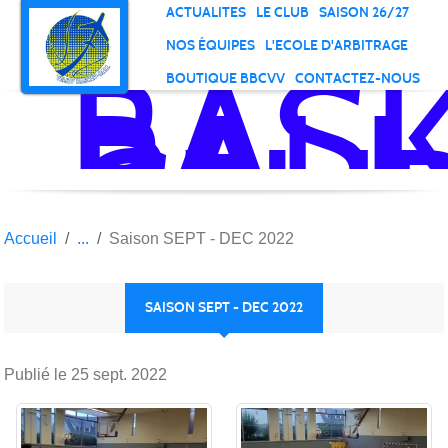
Panneau de gestion des cookies
ACTUALITES
LE CLUB
SAISON 26/27
NOS ÉQUIPES
L'ECOLE D'ARBITRAGE
BAS
BOUTIQUE BBCVV
CONTACTEZ-NOUS
BALL
CLU
DE
VELI
VIL
Accueil
Saison SEPT - DEC 2022
SAISON SEPT - DEC 2022
Publié le
25 sept. 2022